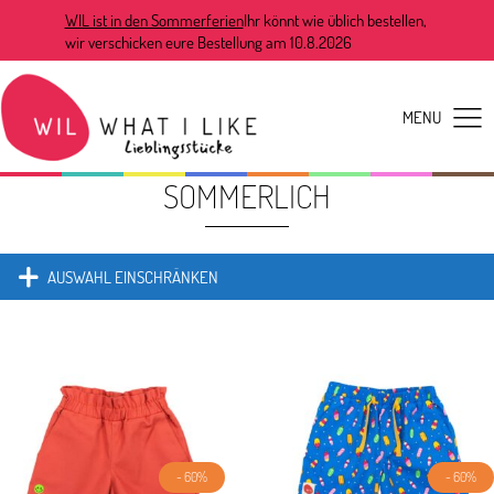
WIL ist in den Sommerferien
Ihr könnt wie üblich bestellen,
wir verschicken eure Bestellung am 10.8.2026
SOMMERLICH
AUSWAHL EINSCHRÄNKEN
- 60%
- 60%