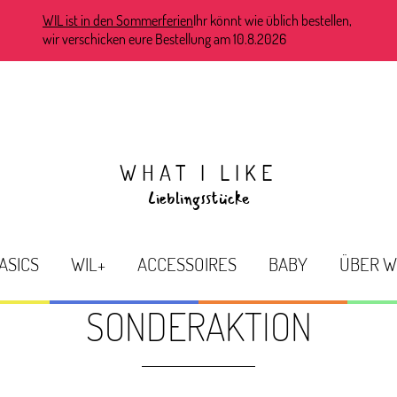
WIL ist in den Sommerferien
Ihr könnt wie üblich bestellen,
wir verschicken eure Bestellung am 10.8.2026
WHAT I LIKE
Lieblingsstücke
ASICS
WIL+
ACCESSOIRES
BABY
ÜBER W
SONDERAKTION