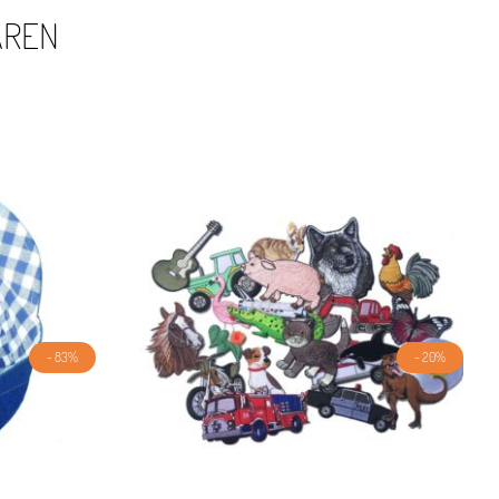
AREN
- 83%
- 20%