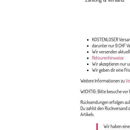
KOSTENLOSER Versand
darunter nur 9 CHF V
Wir versenden aktuell
Retourenhinweise
Wir akzeptieren nur
Wir geben dir eine Fri
Weitere Informationen zu
Ve
WICHTIG: Bitte besuche vor
Rücksendungen erfolgen auf 
Du zahlst den Rückversand d
Artikels.
Wir haben eine