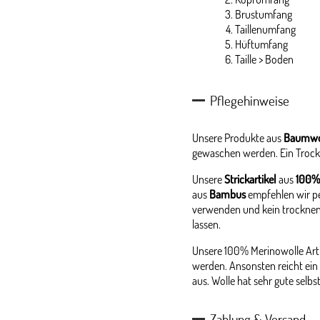
Brustumfang
Taillenumfang
Hüftumfang
Taille > Boden
Pflegehinweise
Unsere Produkte aus
Baumwo
gewaschen werden. Ein Trock
Unsere
Strickartikel
aus
100%
aus
Bambus
empfehlen wir p
verwenden und kein trocknen
lassen.
Unsere 100% Merinowolle Arti
werden. Ansonsten reicht ein 
aus. Wolle hat sehr gute selb
Zahlung & Versand