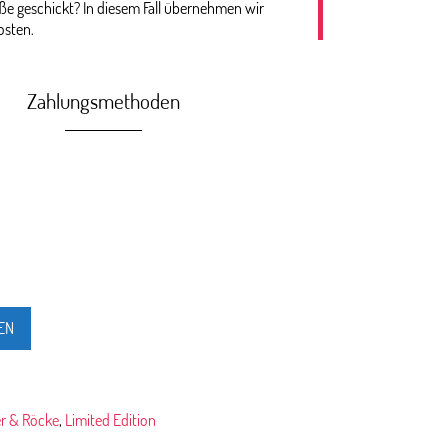
öße geschickt? In diesem Fall übernehmen wir
osten.
Zahlungsmethoden
EN
er & Röcke
,
Limited Edition