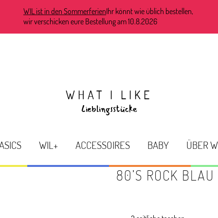
WIL ist in den Sommerferien
Ihr könnt wie üblich bestellen,
wir verschicken eure Bestellung am 10.8.2026
WHAT I LIKE
Lieblingsstücke
ASICS
WIL+
ACCESSOIRES
BABY
ÜBER W
80’S ROCK BLAU