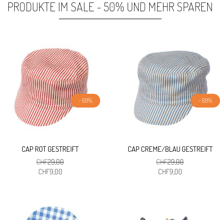
PRODUKTE IM SALE - 50% UND MEHR SPAREN
- 69%
- 69%
CAP ROT GESTREIFT
CAP CREME/BLAU GESTREIFT
CHF
29,00
CHF
29,00
Ursprünglicher
Aktueller
Ursprünglicher
Aktueller
CHF
9,00
CHF
9,00
Preis
Preis
Preis
Preis
war:
ist:
war:
ist:
CHF29,00
CHF9,00.
CHF29,00
CHF9,00.