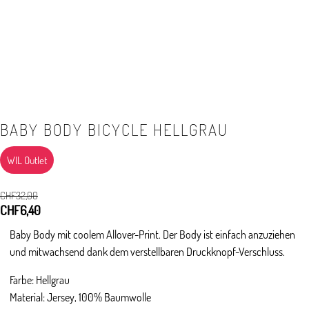
BABY BODY BICYCLE HELLGRAU
WIL Outlet
CHF
32,00
Ursprünglicher
CHF
6,40
Aktueller
Preis
Preis
Baby Body mit coolem Allover-Print. Der Body ist einfach anzuziehen
war:
ist:
und mitwachsend dank dem verstellbaren Druckknopf-Verschluss.
CHF32,00
CHF6,40.
Farbe: Hellgrau
Material: Jersey, 100% Baumwolle