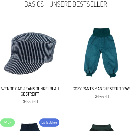
BASICS - UNSERE BESTSELLER
CHF29,00
CHF5,00.
CHF5,00
CHF4,00.
WENDE CAP JEANS DUNKELBLAU
COZY PANTS MANCHESTER TOPAS
GESTREIFT
CHF
45,00
CHF
29,00