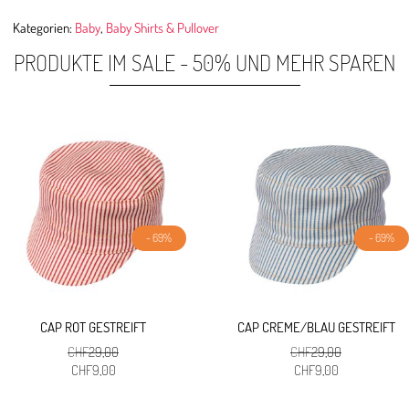
Kategorien:
Baby
,
Baby Shirts & Pullover
PRODUKTE IM SALE - 50% UND MEHR SPAREN
- 69%
- 69%
CAP ROT GESTREIFT
CAP CREME/BLAU GESTREIFT
CHF
29,00
CHF
29,00
Ursprünglicher
Aktueller
Ursprünglicher
Aktueller
CHF
9,00
CHF
9,00
Preis
Preis
Preis
Preis
war:
ist:
war:
ist: