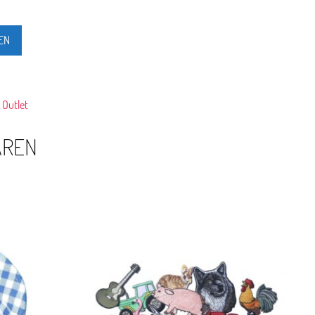
EN
 Outlet
AREN