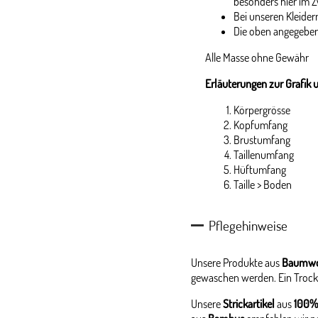
besonders hier im Z
Bei unseren Kleidern
Die oben angegeben
Alle Masse ohne Gewähr
Erläuterungen zur Grafik 
Körpergrösse
Kopfumfang
Brustumfang
Taillenumfang
Hüftumfang
Taille > Boden
Pflegehinweise
Unsere Produkte aus
Baumwo
gewaschen werden. Ein Trock
Unsere
Strickartikel
aus
100%