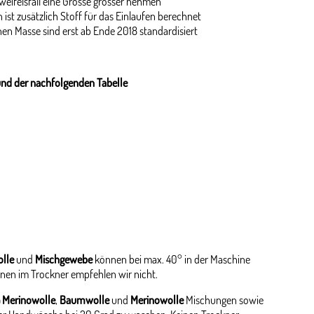
weifelsfall eine Grösse grösser nehmen
 ist zusätzlich Stoff für das Einlaufen berechnet
en Masse sind erst ab Ende 2018 standardisiert
und der nachfolgenden Tabelle
lle
und
Mischgewebe
können bei max. 40° in der Maschine
nen im Trockner empfehlen wir nicht.
 Merinowolle
,
Baumwolle
und
Merinowolle
Mischungen sowie