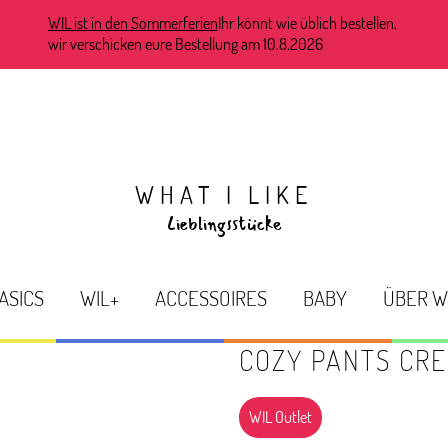
WIL ist in den Sommerferien
Ihr könnt wie üblich bestellen,
wir verschicken eure Bestellung am 10.8.2026
WHAT I LIKE
Lieblingsstücke
ASICS
WIL+
ACCESSOIRES
BABY
ÜBER W
COZY PANTS CR
WIL Outlet