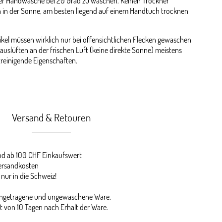
er Handwäsche bei 20 Grad zu waschen. Keinen Trockner
 in der Sonne, am besten liegend auf einem Handtuch trocknen
kel müssen wirklich nur bei offensichtlichen Flecken gewaschen
auslüften an der frischen Luft (keine direkte Sonne) meistens
streinigende Eigenschaften.
Versand & Retouren
 ab 100 CHF Einkaufswert
ersandkosten
 nur in die Schweiz!
 ungetragene und ungewaschene Ware.
st von 10 Tagen nach Erhalt der Ware.