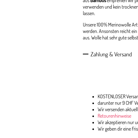
aus
Bambus
empfehlen wir p
verwenden und kein trocknen
lassen.
Unsere 100% Merinowolle Arti
werden. Ansonsten reicht ein 
aus. Wolle hat sehr gute selb
Zahlung & Versand
KOSTENLOSER Versand
darunter nur 9 CHF V
Wir versenden aktuell
Retourenhinweise
Wir akzeptieren nur
Wir geben dir eine Fri