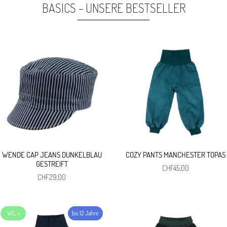
war:
ist:
war:
ist:
BASICS - UNSERE BESTSELLER
CHF29,00
CHF5,00.
CHF5,00
CHF4,00.
WENDE CAP JEANS DUNKELBLAU
COZY PANTS MANCHESTER TOPAS
GESTREIFT
CHF
45,00
CHF
29,00