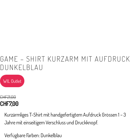
GAME – SHIRT KURZARM MIT AUFDRUCK
DUNKELBLAU
WIL Outlet
CHF
21,00
Ursprünglicher
CHF
7,00
Aktueller
Preis
Preis
Kurzärmliges T-Shirt mit handgefertigtem Aufdruck Grössen 1 – 3
war:
ist:
Jahre mit einseitigem Verschluss und Druckknopf.
CHF21,00
CHF7,00.
Verfügbare Farben: Dunkelblau