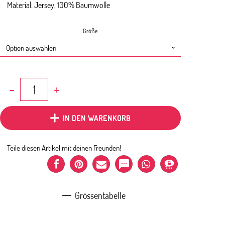
Material: Jersey, 100% Baumwolle
Größe
Game
-
Shirt
kurzarm
IN DEN WARENKORB
mit
Aufdruck
dunkelblau
Teile diesen Artikel mit deinen Freunden!
Menge
Grössentabelle