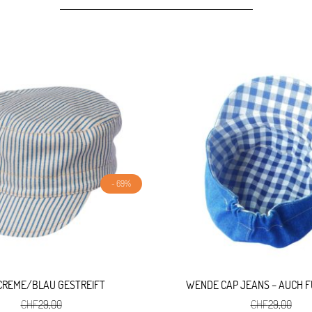
- 69%
CREME/BLAU GESTREIFT
WENDE CAP JEANS – AUCH F
CHF
29,00
CHF
29,00