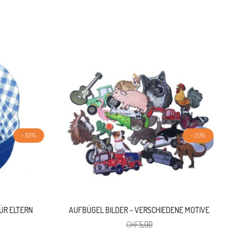
- 83%
- 20%
ÜR ELTERN
AUFBÜGEL BILDER – VERSCHIEDENE MOTIVE
CHF
5,00