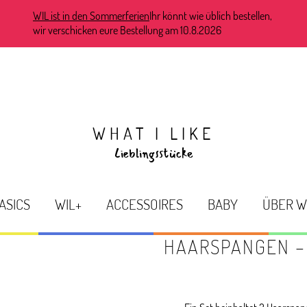
WIL ist in den Sommerferien
Ihr könnt wie üblich bestellen,
wir verschicken eure Bestellung am 10.8.2026
WHAT I LIKE
Lieblingsstücke
ASICS
WIL+
ACCESSOIRES
BABY
ÜBER W
HAARSPANGEN –