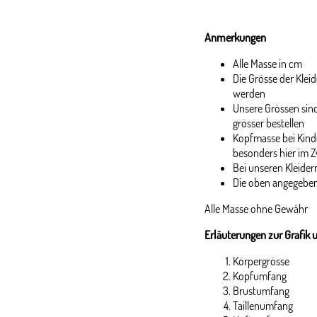
Anmerkungen
Alle Masse in cm
Die Grösse der Kle
werden
Unsere Grössen sind
grösser bestellen
Kopfmasse bei Kinde
besonders hier im Z
Bei unseren Kleidern
Die oben angegeben
Alle Masse ohne Gewähr
Erläuterungen zur Grafik 
Körpergrösse
Kopfumfang
Brustumfang
Taillenumfang