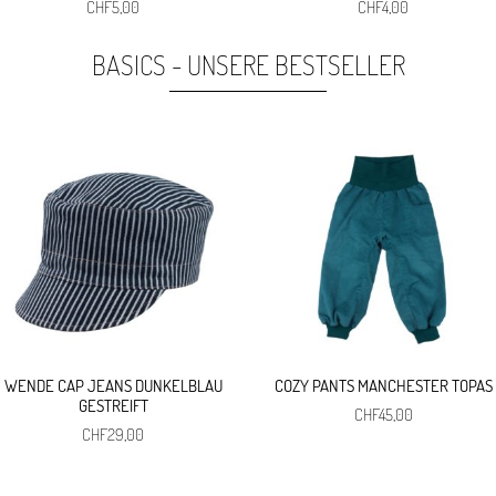
Ursprünglicher
Aktueller
Ursprünglicher
Aktueller
CHF
5,00
CHF
4,00
Preis
Preis
Preis
Preis
war:
ist:
war:
ist:
BASICS - UNSERE BESTSELLER
CHF29,00
CHF5,00.
CHF5,00
CHF4,00.
WENDE CAP JEANS DUNKELBLAU
COZY PANTS MANCHESTER TOPAS
GESTREIFT
CHF
45,00
CHF
29,00