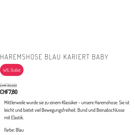
HAREMSHOSE BLAU KARIERT BABY
WIL Outlet
CHF
39,00
Ursprünglicher
CHF
7,80
Aktueller
Preis
Preis
Mittlerweile wurde sie zu einem Klassiker – unsere Haremshose. Sie ist
war:
ist:
leicht und bietet viel Bewegungsfreiheit. Bund und Beinabschlüsse
CHF39,00
CHF7,80.
mit Elastik.
Farbe: Blau