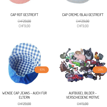
CAP ROT GESTREIFT
CAP CREME/BLAU GESTREIFT
CHF
29,00
CHF
29,00
Ursprünglicher
Aktueller
Ursprünglicher
Aktueller
CHF
9,00
CHF
9,00
Preis
Preis
Preis
Preis
war:
ist:
war:
ist:
CHF29,00
CHF9,00.
CHF29,00
CHF9,00.
- 83%
- 20%
WENDE CAP JEANS – AUCH FÜR
AUFBÜGEL BILDER –
ELTERN
VERSCHIEDENE MOTIVE
CHF
29,00
CHF
5,00