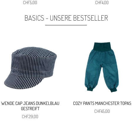
Ursprünglicher
Aktueller
Ursprünglicher
Aktueller
CHF
5,00
CHF
4,00
Preis
Preis
Preis
Preis
war:
ist:
war:
ist:
BASICS - UNSERE BESTSELLER
CHF29,00
CHF5,00.
CHF5,00
CHF4,00.
WENDE CAP JEANS DUNKELBLAU
COZY PANTS MANCHESTER TOPAS
GESTREIFT
CHF
45,00
CHF
29,00