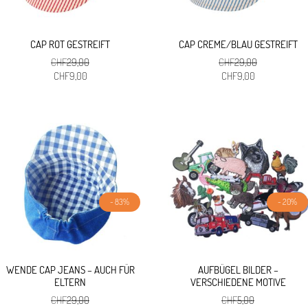
CAP ROT GESTREIFT
CAP CREME/BLAU GESTREIFT
CHF
29,00
CHF
29,00
Ursprünglicher
Aktueller
Ursprünglicher
Aktueller
CHF
9,00
CHF
9,00
Preis
Preis
Preis
Preis
war:
ist:
war:
ist:
CHF29,00
CHF9,00.
CHF29,00
CHF9,00.
- 83%
- 20%
WENDE CAP JEANS – AUCH FÜR
AUFBÜGEL BILDER –
ELTERN
VERSCHIEDENE MOTIVE
CHF
29,00
CHF
5,00