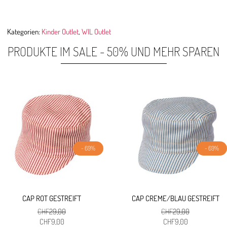
Kategorien:
Kinder Outlet
,
WIL Outlet
PRODUKTE IM SALE - 50% UND MEHR SPAREN
- 69%
- 69%
CAP ROT GESTREIFT
CAP CREME/BLAU GESTREIFT
CHF
29,00
CHF
29,00
Ursprünglicher
Aktueller
Ursprünglicher
Aktueller
CHF
9,00
CHF
9,00