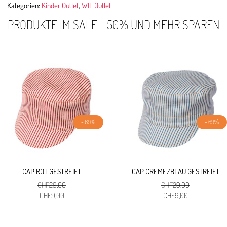
Kategorien:
Kinder Outlet
,
WIL Outlet
PRODUKTE IM SALE - 50% UND MEHR SPAREN
- 69%
- 69%
CAP ROT GESTREIFT
CAP CREME/BLAU GESTREIFT
CHF
29,00
CHF
29,00
Ursprünglicher
Aktueller
Ursprünglicher
Aktueller
CHF
9,00
CHF
9,00
Preis
Preis
Preis
Preis
war:
ist:
war:
ist:
CHF29,00
CHF9,00.
CHF29,00
CHF9,00.