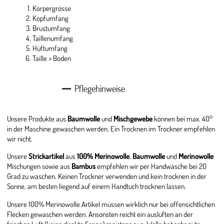
Körpergrösse
Kopfumfang
Brustumfang
Taillenumfang
Hüftumfang
Taille > Boden
Pflegehinweise
Unsere Produkte aus
Baumwolle
und
Mischgewebe
können bei max. 40°
in der Maschine gewaschen werden. Ein Trocknen im Trockner empfehlen
wir nicht.
Unsere
Strickartikel
aus
100% Merinowolle
,
Baumwolle
und
Merinowolle
Mischungen sowie aus
Bambus
empfehlen wir per Handwäsche bei 20
Grad zu waschen. Keinen Trockner verwenden und kein trocknen in der
Sonne, am besten liegend auf einem Handtuch trocknen lassen.
Unsere 100% Merinowolle Artikel müssen wirklich nur bei offensichtlichen
Flecken gewaschen werden. Ansonsten reicht ein auslüften an der
frischen Luft (keine direkte Sonne) meistens aus. Wolle hat sehr gute