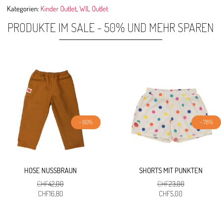
Kategorien:
Kinder Outlet
,
WIL Outlet
PRODUKTE IM SALE - 50% UND MEHR SPAREN
- 60%
- 78%
HOSE NUSSBRAUN
SHORTS MIT PUNKTEN
CHF
42,00
CHF
23,00
Ursprünglicher
Aktueller
Ursprünglicher
Aktueller
CHF
16,80
CHF
5,00
Preis
Preis
Preis
Preis
war:
ist:
war:
ist: