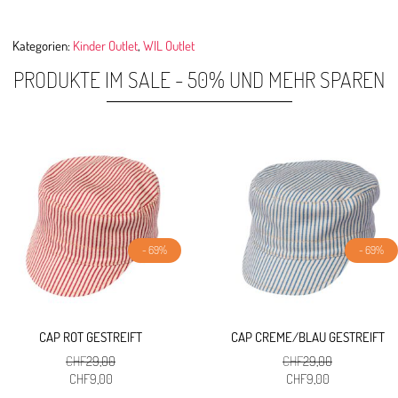
Kategorien:
Kinder Outlet
,
WIL Outlet
PRODUKTE IM SALE - 50% UND MEHR SPAREN
- 69%
- 69%
CAP ROT GESTREIFT
CAP CREME/BLAU GESTREIFT
CHF
29,00
CHF
29,00
Ursprünglicher
Aktueller
Ursprünglicher
Aktueller
CHF
9,00
CHF
9,00
Preis
Preis
Preis
Preis