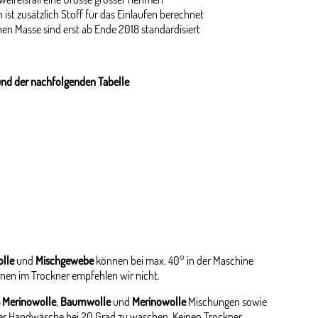
 ist zusätzlich Stoff für das Einlaufen berechnet
en Masse sind erst ab Ende 2018 standardisiert
und der nachfolgenden Tabelle
lle
und
Mischgewebe
können bei max. 40° in der Maschine
nen im Trockner empfehlen wir nicht.
 Merinowolle
,
Baumwolle
und
Merinowolle
Mischungen sowie
er Handwäsche bei 20 Grad zu waschen. Keinen Trockner