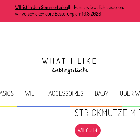
WIL ist in den Sommerferien
Ihr könnt wie üblich bestellen,
wir verschicken eure Bestellung am 10.8.2026
WHAT I LIKE
Lieblingsstücke
ASICS
WIL+
ACCESSOIRES
BABY
ÜBER W
STRICKMÜTZE M
WIL Outlet