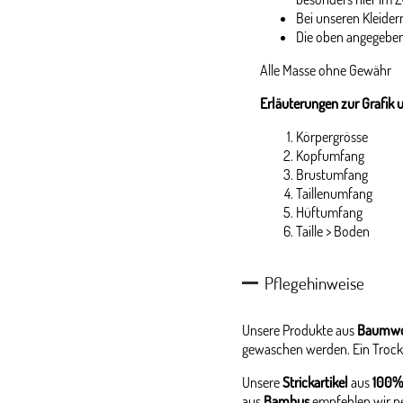
Bei unseren Kleidern
Die oben angegeben
Alle Masse ohne Gewähr
Erläuterungen zur Grafik 
Körpergrösse
Kopfumfang
Brustumfang
Taillenumfang
Hüftumfang
Taille > Boden
Pflegehinweise
Unsere Produkte aus
Baumwo
gewaschen werden. Ein Trock
Unsere
Strickartikel
aus
100%
aus
Bambus
empfehlen wir p