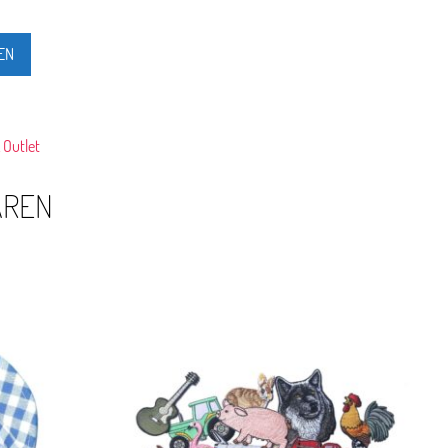
EN
 Outlet
AREN