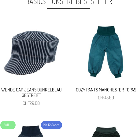
BASICS - UNSERE BESTSELLER
CHF29,00
CHF5,00.
CHF5,00
CHF4,00.
WENDE CAP JEANS DUNKELBLAU
COZY PANTS MANCHESTER TOPAS
GESTREIFT
CHF
45,00
CHF
29,00