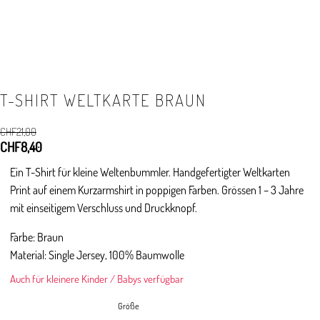
T-SHIRT WELTKARTE BRAUN
CHF
21,00
Ursprünglicher
CHF
8,40
Aktueller
Preis
Preis
Ein T-Shirt für kleine Weltenbummler. Handgefertigter Weltkarten
war:
ist:
Print auf einem Kurzarmshirt in poppigen Farben. Grössen 1 – 3 Jahre
CHF21,00
CHF8,40.
mit einseitigem Verschluss und Druckknopf.
Farbe: Braun
Material: Single Jersey, 100% Baumwolle
Auch für kleinere Kinder / Babys verfügbar
Größe