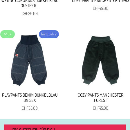
WENDE CAP JEANS DUNKELBLAU
COZY PANTS MANCHESTER TOPAS
GESTREIFT
CHF
45,00
CHF
29,00
PLAYPANTS DENIM DUNKELBLAU
COZY PANTS MANCHESTER
UNISEX
FOREST
CHF
55,00
CHF
45,00
10% GUTSCHEIN FÜR DICH