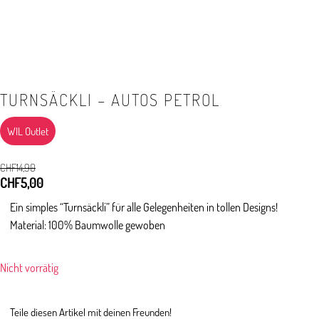
TURNSÄCKLI – AUTOS PETROL
WIL Outlet
CHF
14,90
Ursprünglicher
CHF
5,00
Aktueller
Preis
Preis
Ein simples “Turnsäckli” für alle Gelegenheiten in tollen Designs!
war:
ist:
Material: 100% Baumwolle gewoben
CHF14,90
CHF5,00.
Nicht vorrätig
Teile diesen Artikel mit deinen Freunden!