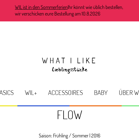
WIL ist in den Sommerferien
Ihr könnt wie üblich bestellen,
wir verschicken eure Bestellung am 10.8.2026
WHAT I LIKE
Lieblingsstücke
ASICS
WIL+
ACCESSOIRES
BABY
ÜBER W
FLOW
Saison:
Frühling / Sommer
|
2016