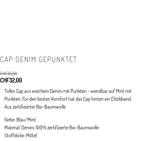
CAP DENIM GEPUNKTET
CHF
35,00
Ursprünglicher
CHF
32,00
Aktueller
Preis
Preis
Tolles Cap aus weichem Denim mit Punkten – wendbar auf Mint mit
war:
ist:
Punkten. Für den besten Komfort hat das Cap hinten ein Elstikband.
CHF35,00
CHF32,00.
Aus zertifizierter Bio-Baumwolle
Farbe: Blau/Mint
Material: Denim, 100% zertifizierte Bio-Baumwolle
Stoffdicke: Mittel