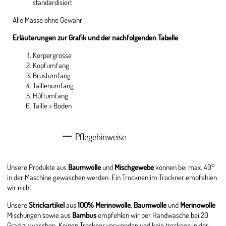
standardisiert
Alle Masse ohne Gewähr
Erläuterungen zur Grafik und der nachfolgenden Tabelle
Körpergrösse
Kopfumfang
Brustumfang
Taillenumfang
Hüftumfang
Taille > Boden
Pflegehinweise
Unsere Produkte aus
Baumwolle
und
Mischgewebe
können bei max. 40°
in der Maschine gewaschen werden. Ein Trocknen im Trockner empfehlen
wir nicht.
Unsere
Strickartikel
aus
100% Merinowolle
,
Baumwolle
und
Merinowolle
Mischungen sowie aus
Bambus
empfehlen wir per Handwäsche bei 20
Grad zu waschen. Keinen Trockner verwenden und kein trocknen in der