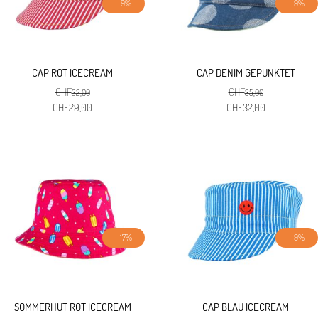
- 9%
- 9%
CAP ROT ICECREAM
CAP DENIM GEPUNKTET
CHF
CHF
32,00
35,00
Ursprünglicher
Aktueller
Ursprünglicher
Aktueller
CHF
29,00
CHF
32,00
Preis
Preis
Preis
Preis
war:
ist:
war:
ist:
CHF32,00
CHF29,00.
CHF35,00
CHF32,00.
- 17%
- 9%
SOMMERHUT ROT ICECREAM
CAP BLAU ICECREAM