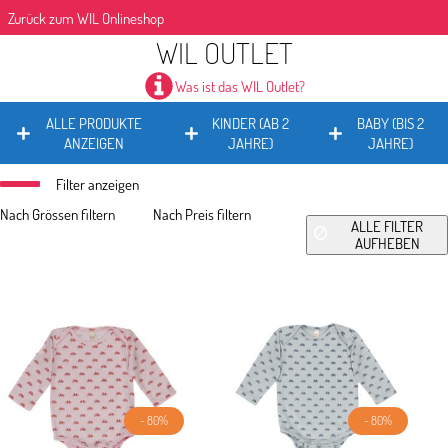
Zurück zum WIL Onlineshop
WIL OUTLET
Was ist das WIL Outlet?
ALLE PRODUKTE
KINDER (AB 2
BABY (BIS 2
ANZEIGEN
JAHRE)
JAHRE)
Filter anzeigen
Nach Grössen filtern
Nach Preis filtern
ALLE FILTER
AUFHEBEN
- 80%
- 80%