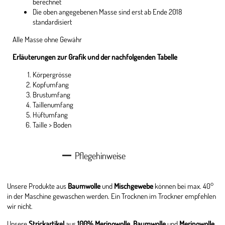
berechnet
Die oben angegebenen Masse sind erst ab Ende 2018
standardisiert
Alle Masse ohne Gewähr
Erläuterungen zur Grafik und der nachfolgenden Tabelle
Körpergrösse
Kopfumfang
Brustumfang
Taillenumfang
Hüftumfang
Taille > Boden
Pflegehinweise
Unsere Produkte aus
Baumwolle
und
Mischgewebe
können bei max. 40°
in der Maschine gewaschen werden. Ein Trocknen im Trockner empfehlen
wir nicht.
Unsere
Strickartikel
aus
100% Merinowolle
,
Baumwolle
und
Merinowolle