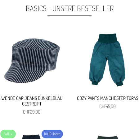
war:
ist:
war:
ist:
BASICS - UNSERE BESTSELLER
CHF29,00
CHF5,00.
CHF5,00
CHF4,00.
WENDE CAP JEANS DUNKELBLAU
COZY PANTS MANCHESTER TOPAS
GESTREIFT
CHF
45,00
CHF
29,00