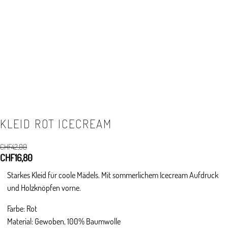
KLEID ROT ICECREAM
CHF
42,00
Ursprünglicher
CHF
16,80
Aktueller
Preis
Preis
Starkes Kleid für coole Mädels. Mit sommerlichem Icecream Aufdruck
war:
ist:
und Holzknöpfen vorne.
CHF42,00
CHF16,80.
Farbe: Rot
Material: Gewoben, 100% Baumwolle