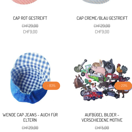
CAP ROT GESTREIFT
CAP CREME/BLAU GESTREIFT
CHF
29,00
CHF
29,00
Ursprünglicher
Aktueller
Ursprünglicher
Aktueller
CHF
9,00
CHF
9,00
Preis
Preis
Preis
Preis
war:
ist:
war:
ist:
CHF29,00
CHF9,00.
CHF29,00
CHF9,00.
- 83%
- 20%
WENDE CAP JEANS – AUCH FÜR
AUFBÜGEL BILDER –
ELTERN
VERSCHIEDENE MOTIVE
CHF
29,00
CHF
5,00