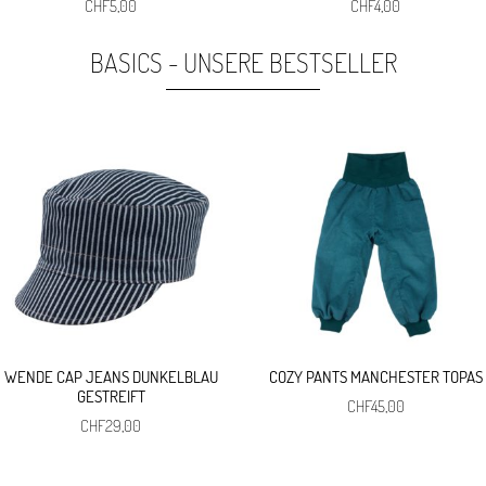
Ursprünglicher
Aktueller
Ursprünglicher
Aktueller
CHF
5,00
CHF
4,00
Preis
Preis
Preis
Preis
war:
ist:
war:
ist:
BASICS - UNSERE BESTSELLER
CHF29,00
CHF5,00.
CHF5,00
CHF4,00.
WENDE CAP JEANS DUNKELBLAU
COZY PANTS MANCHESTER TOPAS
GESTREIFT
CHF
45,00
CHF
29,00