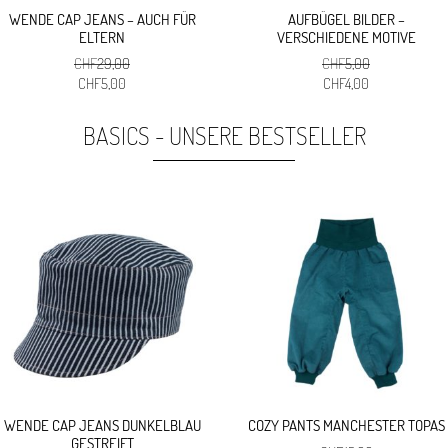
WENDE CAP JEANS – AUCH FÜR
AUFBÜGEL BILDER –
ELTERN
VERSCHIEDENE MOTIVE
CHF
29,00
CHF
5,00
Ursprünglicher
Aktueller
Ursprünglicher
Aktueller
CHF
5,00
CHF
4,00
Preis
Preis
Preis
Preis
war:
ist:
war:
ist:
BASICS - UNSERE BESTSELLER
CHF29,00
CHF5,00.
CHF5,00
CHF4,00.
WENDE CAP JEANS DUNKELBLAU
COZY PANTS MANCHESTER TOPAS
GESTREIFT