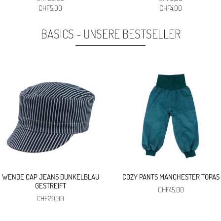
Ursprünglicher
Aktueller
Ursprünglicher
Aktueller
CHF
5,00
CHF
4,00
Preis
Preis
Preis
Preis
war:
ist:
war:
ist:
BASICS - UNSERE BESTSELLER
CHF29,00
CHF5,00.
CHF5,00
CHF4,00.
WENDE CAP JEANS DUNKELBLAU
COZY PANTS MANCHESTER TOPAS
GESTREIFT
CHF
45,00
CHF
29,00