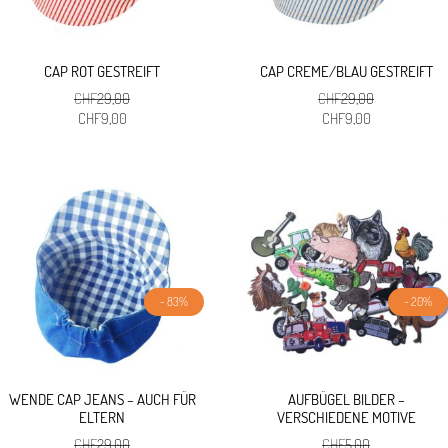
CAP ROT GESTREIFT
CAP CREME/BLAU GESTREIFT
CHF
29,00
CHF
29,00
Ursprünglicher
Aktueller
Ursprünglicher
Aktueller
CHF
9,00
CHF
9,00
Preis
Preis
Preis
Preis
war:
ist:
war:
ist:
CHF29,00
CHF9,00.
CHF29,00
CHF9,00.
- 83%
- 20%
WENDE CAP JEANS – AUCH FÜR
AUFBÜGEL BILDER –
ELTERN
VERSCHIEDENE MOTIVE
CHF
29,00
CHF
5,00