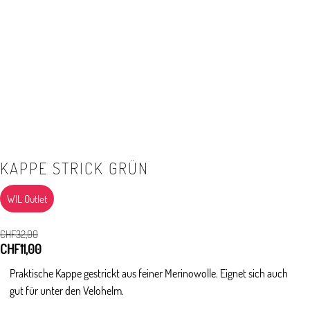
KAPPE STRICK GRÜN
WIL Outlet
CHF
32,00
Ursprünglicher
CHF
11,00
Aktueller
Preis
Preis
Praktische Kappe gestrickt aus feiner Merinowolle. Eignet sich auch
war:
ist:
gut für unter den Velohelm.
CHF32,00
CHF11,00.