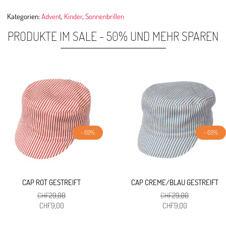
Kategorien:
Advent
,
Kinder
,
Sonnenbrillen
PRODUKTE IM SALE - 50% UND MEHR SPAREN
- 69%
- 69%
CAP ROT GESTREIFT
CAP CREME/BLAU GESTREIFT
CHF
29,00
CHF
29,00
Ursprünglicher
Aktueller
Ursprünglicher
Aktueller
CHF
9,00
CHF
9,00
Preis
Preis
Preis
Preis
war:
ist:
war:
ist: