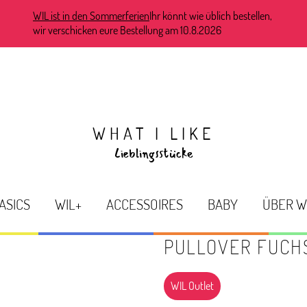
WIL ist in den Sommerferien
Ihr könnt wie üblich bestellen,
wir verschicken eure Bestellung am 10.8.2026
WHAT I LIKE
Lieblingsstücke
ASICS
WIL+
ACCESSOIRES
BABY
ÜBER W
PULLOVER FUCH
WIL Outlet