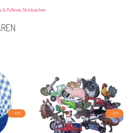
s & Pullover
,
Stricksachen
AREN
- 83%
- 20%