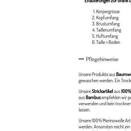
Erläuterungen zur Grafik 
Körpergrösse
Kopfumfang
Brustumfang
Taillenumfang
Hüftumfang
Taille > Boden
Pflegehinweise
Unsere Produkte aus
Baumwo
gewaschen werden. Ein Trock
Unsere
Strickartikel
aus
100%
aus
Bambus
empfehlen wir p
verwenden und kein trocknen
lassen.
Unsere 100% Merinowolle Arti
werden. Ansonsten reicht ein 