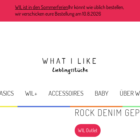
WIL ist in den Sommerferien
Ihr könnt wie üblich bestellen,
wir verschicken eure Bestellung am 10.8.2026
WHAT I LIKE
Lieblingsstücke
ASICS
WIL+
ACCESSOIRES
BABY
ÜBER W
ROCK DENIM GE
WIL Outlet