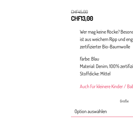
CHF
45,00
CHF
13,00
Ursprünglicher
Aktueller
Preis
Preis
war:
ist:
Wer mag keine Röcke? Besond
CHF45,00
CHF13,00.
ist aus weichem Ripp und engt
zertifizierter Bio-Baumwolle
Farbe: Blau
Material: Denim, 100% zertifi
Stoffdicke: Mittel
Auch für kleinere Kinder / Ba
Größe