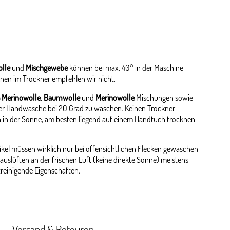
lle
und
Mischgewebe
können bei max. 40° in der Maschine
nen im Trockner empfehlen wir nicht.
 Merinowolle
,
Baumwolle
und
Merinowolle
Mischungen sowie
er Handwäsche bei 20 Grad zu waschen. Keinen Trockner
 in der Sonne, am besten liegend auf einem Handtuch trocknen
kel müssen wirklich nur bei offensichtlichen Flecken gewaschen
auslüften an der frischen Luft (keine direkte Sonne) meistens
streinigende Eigenschaften.
Versand & Retouren