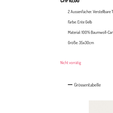
CHF
10,00
Preis
Preis
war:
ist:
2 Aussenfächer. Verstellbare 
CHF37,00
CHF10,00.
Farbe: Ente Gelb
Material: 100% Baumwoll-Ca
Größe: 35x30cm
Nicht vorrätig
Grössentabelle