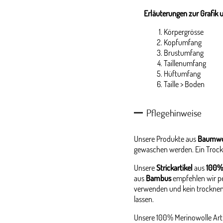
Erläuterungen zur Grafik 
Körpergrösse
Kopfumfang
Brustumfang
Taillenumfang
Hüftumfang
Taille > Boden
Pflegehinweise
Unsere Produkte aus
Baumwo
gewaschen werden. Ein Trock
Unsere
Strickartikel
aus
100%
aus
Bambus
empfehlen wir p
verwenden und kein trocknen
lassen.
Unsere 100% Merinowolle Arti