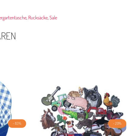
ergartentasche
,
Rucksäcke
,
Sale
AREN
- 83%
- 20%