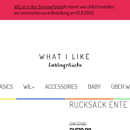
WIL ist in den Sommerferien
Ihr könnt wie üblich bestellen,
wir verschicken eure Bestellung am 10.8.2026
WHAT I LIKE
Lieblingsstücke
ASICS
WIL+
ACCESSOIRES
BABY
ÜBER W
RUCKSACK ENTE
CHF
37,00
Ursprünglicher
Aktueller