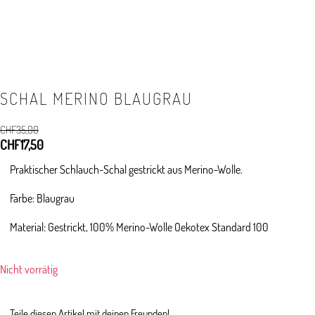
SCHAL MERINO BLAUGRAU
CHF
35,00
Ursprünglicher
CHF
17,50
Aktueller
Preis
Preis
Praktischer Schlauch-Schal gestrickt aus Merino-Wolle.
war:
ist:
CHF35,00
CHF17,50.
Farbe: Blaugrau
Material: Gestrickt, 100% Merino-Wolle Oekotex Standard 100
Nicht vorrätig
Teile diesen Artikel mit deinen Freunden!