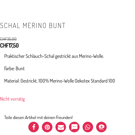
SCHAL MERINO BUNT
CHF
35,00
Ursprünglicher
CHF
17,50
Aktueller
Preis
Preis
Praktischer Schlauch-Schal gestrickt aus Merino-Wolle.
war:
ist:
CHF35,00
CHF17,50.
Farbe: Bunt
Material: Gestrickt, 100% Merino-Wolle Oekotex Standard 100
Nicht vorrätig
Teile diesen Artikel mit deinen Freunden!