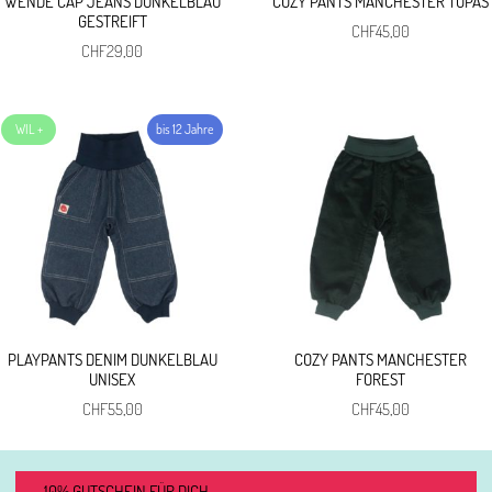
WENDE CAP JEANS DUNKELBLAU
COZY PANTS MANCHESTER TOPAS
GESTREIFT
CHF
45,00
CHF
29,00
PLAYPANTS DENIM DUNKELBLAU
COZY PANTS MANCHESTER
UNISEX
FOREST
CHF
55,00
CHF
45,00
10% GUTSCHEIN FÜR DICH