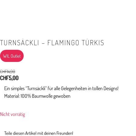
TURNSÄCKLI – FLAMINGO TÜRKIS
WIL Outlet
CHF
14,90
Ursprünglicher
CHF
5,00
Aktueller
Preis
Preis
Ein simples “Turnsäckli” für alle Gelegenheiten in tollen Designs!
war:
ist:
Material: 100% Baumwolle gewoben
CHF14,90
CHF5,00.
Nicht vorrätig
Teile diesen Artikel mit deinen Freunden!