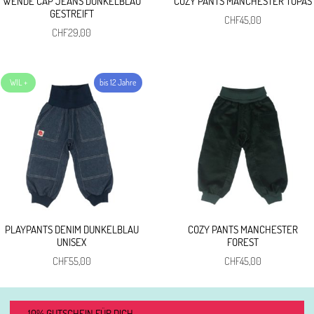
WENDE CAP JEANS DUNKELBLAU
COZY PANTS MANCHESTER TOPAS
GESTREIFT
CHF
45,00
CHF
29,00
PLAYPANTS DENIM DUNKELBLAU
COZY PANTS MANCHESTER
UNISEX
FOREST
CHF
55,00
CHF
45,00
10% GUTSCHEIN FÜR DICH