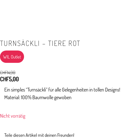
TURNSÄCKLI – TIERE ROT
WIL Outlet
CHF
14,90
Ursprünglicher
CHF
5,00
Aktueller
Preis
Preis
Ein simples “Turnsäckli” für alle Gelegenheiten in tollen Designs!
war:
ist:
Material: 100% Baumwolle gewoben
CHF14,90
CHF5,00.
Nicht vorrätig
Teile diesen Artikel mit deinen Freunden!