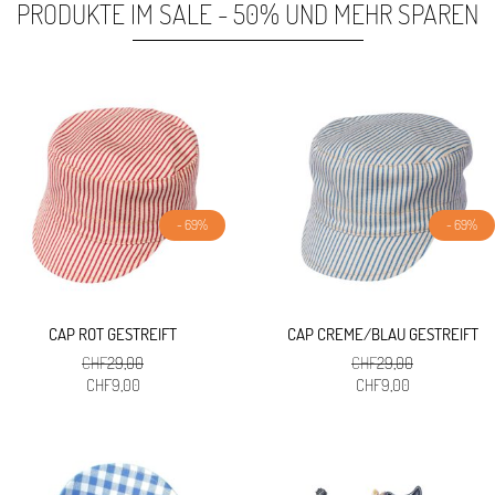
PRODUKTE IM SALE - 50% UND MEHR SPAREN
- 69%
- 69%
CAP ROT GESTREIFT
CAP CREME/BLAU GESTREIFT
CHF
29,00
CHF
29,00
Ursprünglicher
Aktueller
Ursprünglicher
Aktueller
CHF
9,00
CHF
9,00
Preis
Preis
Preis
Preis
war:
ist:
war:
ist:
CHF29,00
CHF9,00.
CHF29,00
CHF9,00.