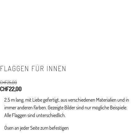
FLAGGEN FÜR INNEN
CHF
25,00
Ursprünglicher
CHF
22,00
Aktueller
Preis
Preis
2.5 m lang, mit Liebe gefertigt, aus verschiedenen Materialien und in
war:
ist:
immer anderen Farben. Gezeigte Bilder sind nur mögliche Beispiele.
CHF25,00
CHF22,00.
Alle Flaggen sind unterschiedlich.
Ösen an jeder Seite zum befestigen