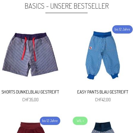
war:
ist:
CHF4,90
CHF2,00.
BASICS - UNSERE BESTSELLER
CHF21,00
CHF8,40.
SHORTS DUNKELBLAU GESTREIFT
EASY PANTS BLAU GESTREIFT
CHF
35,00
CHF
42,00