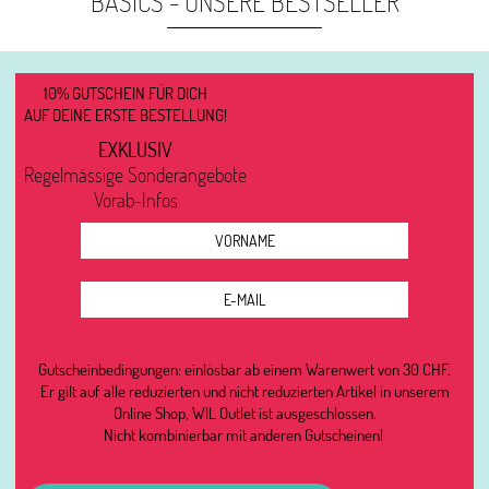
BASICS - UNSERE BESTSELLER
CHF35,00
CHF14,00.
CHF39,00
CHF15,60.
10% GUTSCHEIN FÜR DICH
AUF DEINE ERSTE BESTELLUNG!
EXKLUSIV
Regelmässige Sonderangebote
Vorab-Infos
Gutscheinbedingungen: einlösbar ab einem Warenwert von 30 CHF.
Er gilt auf alle reduzierten und nicht reduzierten Artikel in unserem
Online Shop, WIL Outlet ist ausgeschlossen.
Nicht kombinierbar mit anderen Gutscheinen!