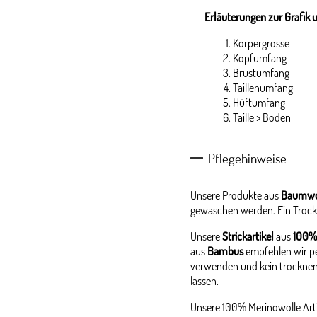
Erläuterungen zur Grafik 
Körpergrösse
Kopfumfang
Brustumfang
Taillenumfang
Hüftumfang
Taille > Boden
Pflegehinweise
Unsere Produkte aus
Baumwo
gewaschen werden. Ein Trock
Unsere
Strickartikel
aus
100%
aus
Bambus
empfehlen wir p
verwenden und kein trocknen
lassen.
Unsere 100% Merinowolle Arti