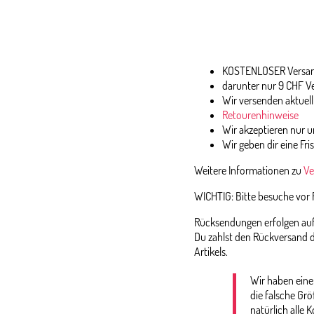
KOSTENLOSER Versand
darunter nur 9 CHF V
Wir versenden aktuell
Retourenhinweise
Wir akzeptieren nur
Wir geben dir eine Fri
Weitere Informationen zu
Ve
WICHTIG: Bitte besuche vor
Rücksendungen erfolgen auf 
Du zahlst den Rückversand d
Artikels.
Wir haben eine
die falsche Gr
natürlich alle K