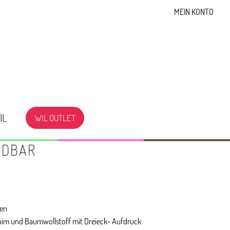
MEIN KONTO
IL
WIL OUTLET
NDBAR
zen
im und Baumwollstoff mit Dreieck- Aufdruck