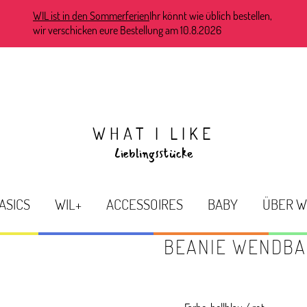
WIL ist in den Sommerferien
Ihr könnt wie üblich bestellen,
wir verschicken eure Bestellung am 10.8.2026
WHAT I LIKE
Lieblingsstücke
ASICS
WIL+
ACCESSOIRES
BABY
ÜBER W
BEANIE WENDBA