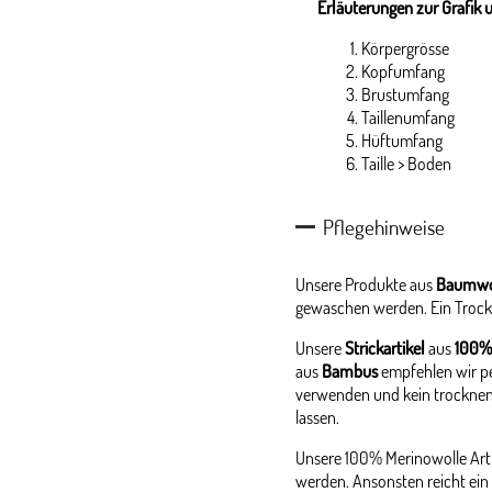
Erläuterungen zur Grafik 
Körpergrösse
Kopfumfang
Brustumfang
Taillenumfang
Hüftumfang
Taille > Boden
Pflegehinweise
Unsere Produkte aus
Baumwo
gewaschen werden. Ein Trock
Unsere
Strickartikel
aus
100%
aus
Bambus
empfehlen wir p
verwenden und kein trocknen
lassen.
Unsere 100% Merinowolle Arti
werden. Ansonsten reicht ein 