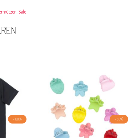
ermützen
,
Sale
AREN
- 60%
- 59%