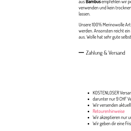
aus
Bambus
empfehlen wir p
verwenden und kein trocknen
lassen.
Unsere 100% Merinowolle Arti
werden. Ansonsten reicht ein 
aus. Wolle hat sehr gute selb
Zahlung & Versand
KOSTENLOSER Versand
darunter nur 9 CHF V
Wir versenden aktuell
Retourenhinweise
Wir akzeptieren nur
Wir geben dir eine Fri