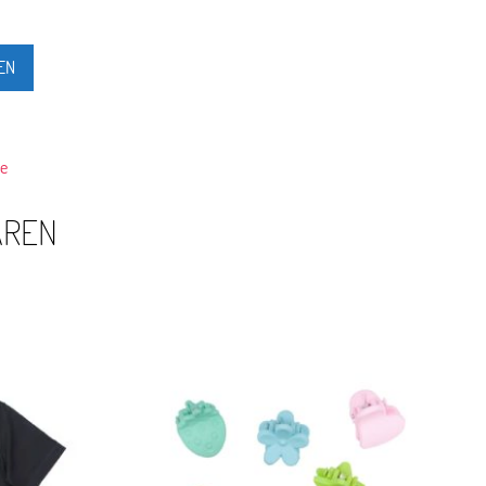
EN
fe
AREN