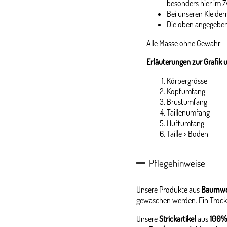
besonders hier im Z
Bei unseren Kleidern
Die oben angegeben
Alle Masse ohne Gewähr
Erläuterungen zur Grafik 
Körpergrösse
Kopfumfang
Brustumfang
Taillenumfang
Hüftumfang
Taille > Boden
Pflegehinweise
Unsere Produkte aus
Baumwo
gewaschen werden. Ein Trock
Unsere
Strickartikel
aus
100%