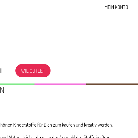
MEIN KONTO
IL
WIL OUTLET
EN
hönen Kinderstoffe für Dich zum kaufen und kreativ werden.
 und Material siehst du nach der Auswahl des Stoffs im Drop