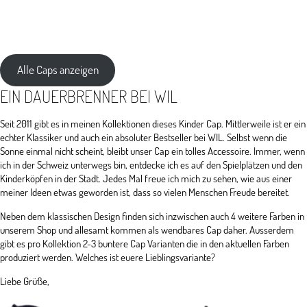
war:
ist:
CHF29,00
CHF9,00.
Alle Caps anzeigen
EIN DAUERBRENNER BEI WIL
Seit 2011 gibt es in meinen Kollektionen dieses Kinder Cap. Mittlerweile ist er ein
echter Klassiker und auch ein absoluter Bestseller bei WIL. Selbst wenn die
Sonne einmal nicht scheint, bleibt unser Cap ein tolles Accessoire. Immer, wenn
ich in der Schweiz unterwegs bin, entdecke ich es auf den Spielplätzen und den
Kinderköpfen in der Stadt. Jedes Mal freue ich mich zu sehen, wie aus einer
meiner Ideen etwas geworden ist, dass so vielen Menschen Freude bereitet.
Neben dem klassischen Design finden sich inzwischen auch 4 weitere Farben in
unserem Shop und allesamt kommen als wendbares Cap daher. Ausserdem
gibt es pro Kollektion 2-3 buntere Cap Varianten die in den aktuellen Farben
produziert werden. Welches ist euere Lieblingsvariante?
Liebe Grüße,