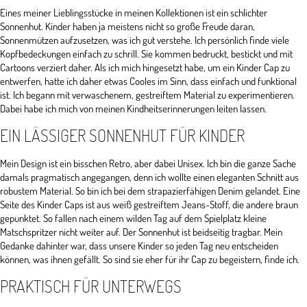
Eines meiner Lieblingsstücke in meinen Kollektionen ist ein schlichter
Sonnenhut. Kinder haben ja meistens nicht so große Freude daran,
Sonnenmützen aufzusetzen, was ich gut verstehe. Ich persönlich finde viele
Kopfbedeckungen einfach zu schrill. Sie kommen bedruckt, bestickt und mit
Cartoons verziert daher. Als ich mich hingesetzt habe, um ein Kinder Cap zu
entwerfen, hatte ich daher etwas Cooles im Sinn, dass einfach und funktional
ist. Ich begann mit verwaschenem, gestreiftem Material zu experimentieren.
Dabei habe ich mich von meinen Kindheitserinnerungen leiten lassen.
EIN LÄSSIGER SONNENHUT FÜR KINDER
Mein Design ist ein bisschen Retro, aber dabei Unisex. Ich bin die ganze Sache
damals pragmatisch angegangen, denn ich wollte einen eleganten Schnitt aus
robustem Material. So bin ich bei dem strapazierfähigen Denim gelandet. Eine
Seite des Kinder Caps ist aus weiß gestreiftem Jeans-Stoff, die andere braun
gepunktet. So fallen nach einem wilden Tag auf dem Spielplatz kleine
Matschspritzer nicht weiter auf. Der Sonnenhut ist beidseitig tragbar. Mein
Gedanke dahinter war, dass unsere Kinder so jeden Tag neu entscheiden
können, was ihnen gefällt. So sind sie eher für ihr Cap zu begeistern, finde ich.
PRAKTISCH FÜR UNTERWEGS